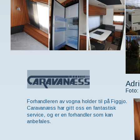
Adr
Foto:
Forhandleren av vogna holder til på Figgjo.
Caravanæss har gitt oss en fantastisk
service, og er en forhandler som kan 
anbefales.