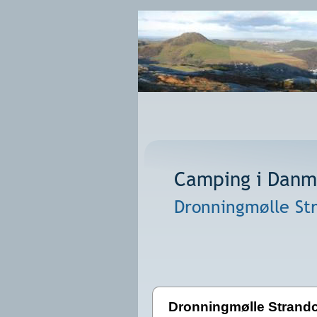
Camping i Danma
Dronningmølle St
Dronningmølle Strand