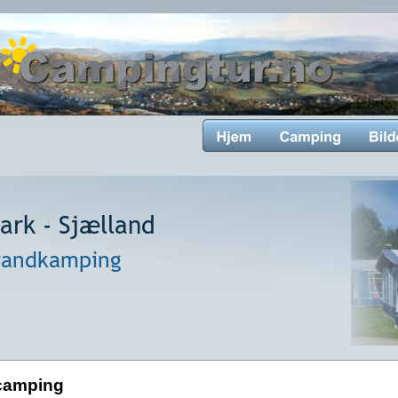
rk - Sjælland
randkamping
camping